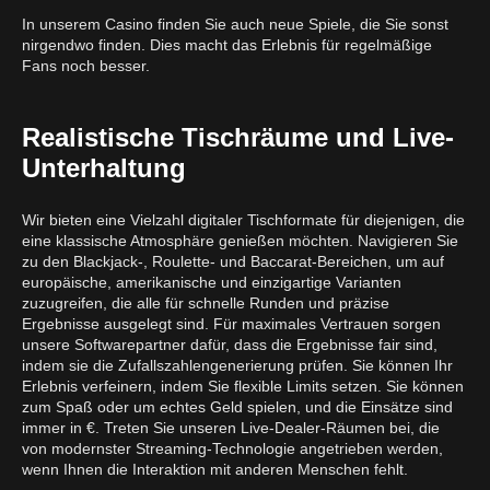
In unserem Casino finden Sie auch neue Spiele, die Sie sonst
nirgendwo finden. Dies macht das Erlebnis für regelmäßige
Fans noch besser.
Realistische Tischräume und Live-
Unterhaltung
Wir bieten eine Vielzahl digitaler Tischformate für diejenigen, die
eine klassische Atmosphäre genießen möchten. Navigieren Sie
zu den Blackjack-, Roulette- und Baccarat-Bereichen, um auf
europäische, amerikanische und einzigartige Varianten
zuzugreifen, die alle für schnelle Runden und präzise
Ergebnisse ausgelegt sind. Für maximales Vertrauen sorgen
unsere Softwarepartner dafür, dass die Ergebnisse fair sind,
indem sie die Zufallszahlengenerierung prüfen. Sie können Ihr
Erlebnis verfeinern, indem Sie flexible Limits setzen. Sie können
zum Spaß oder um echtes Geld spielen, und die Einsätze sind
immer in €. Treten Sie unseren Live-Dealer-Räumen bei, die
von modernster Streaming-Technologie angetrieben werden,
wenn Ihnen die Interaktion mit anderen Menschen fehlt.