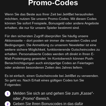
Promo-Codes
Wenn Sie das Beste aus Ihrer Zeit bei Jet4Bet herausholen
möchten, nutzen Sie unsere Promo-Codes. Mit diesen Codes
können Sie sofort Freispiele, Bonusgeld oder andere Angebote
erhalten, die nur für unsere Spieler bestimmt sind.
Für den sichersten Zugriff überprüfen Sie häufig unsere
Aktionsseite – dort posten wir immer die neuesten Codes und
Bedingungen. Die Anmeldung zu unserem Newsletter ist eine
weitere sichere Möglichkeit, funktionierende Gutscheincodes zu
erhalten. Personalisierte Codes werden oft direkt in Ihren E-
Mail-Posteingang gesendet. Im Kontobereich können Push-
Benachrichtigungen auch einzigartige Codes an Feiertagen
oder anderen besonderen Zeiten des Jahres liefern.
Es ist einfach, einen Gutscheincode bei Jet4Bet zu verwenden.
So geht es. Nach Erhalt eines gültigen Codes tun Sie
Folgendes:
Melden Sie sich an und gehen Sie zum „Kasse“-
oder „Promo“-Bereich.
Geben Sie Ihren Bonuscodes in das dafür