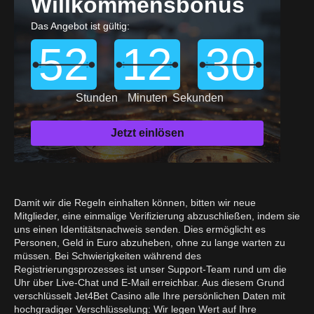
Willkommensbonus
Das Angebot ist gültig:
52
12
28
Stunden
Minuten
Sekunden
Jetzt einlösen
Damit wir die Regeln einhalten können, bitten wir neue
Mitglieder, eine einmalige Verifizierung abzuschließen, indem sie
uns einen Identitätsnachweis senden. Dies ermöglicht es
Personen, Geld in Euro abzuheben, ohne zu lange warten zu
müssen. Bei Schwierigkeiten während des
Registrierungsprozesses ist unser Support-Team rund um die
Uhr über Live-Chat und E-Mail erreichbar. Aus diesem Grund
verschlüsselt Jet4Bet Casino alle Ihre persönlichen Daten mit
hochgradiger Verschlüsselung: Wir legen Wert auf Ihre