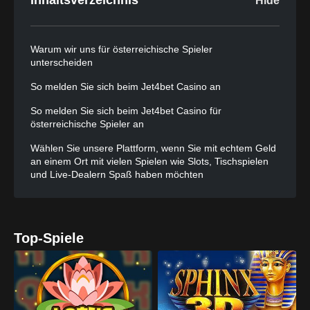
Inhaltsverzeichnis
Hide
Warum wir uns für österreichische Spieler
unterscheiden
So melden Sie sich beim Jet4bet Casino an
So melden Sie sich beim Jet4bet Casino für
österreichische Spieler an
Wählen Sie unsere Plattform, wenn Sie mit echtem Geld
an einem Ort mit vielen Spielen wie Slots, Tischspielen
und Live-Dealern Spaß haben möchten
Realistische Tischräume und Live-Unterhaltung
Jet4bet Casino Bonus: Freispiele, Cashback und
Top-Spiele
Turniere
Freispiele
Vorteile aus Cashback und Turnieren
So erhalten und nutzen Sie Jet4bet Casino Promo-