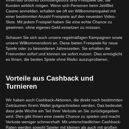
Innerhalb unseres Bonusangebots sind Freispiele die, die
Kunden wirklich mögen. Wenn sich Personen beim Jet4Bet
Casino anmelden, erhalten sie oft ein Willkommenspaket mit
einer bestimmten Anzahl Freispiele auf den neuesten Video-
Slots. Mit jedem Freispiel haben Sie eine echte Chance zu
gewinnen, ohne eigenes Geld einsetzen zu müssen.
Schauen Sie sich auch unsere regelmäßigen Kampagnen sowie
unsere Willkommensboni an. Diese bieten Freispiele für neue
Spiele oder zu besonderen Jahreszeiten. Sie erhalten die
Freirunden sofort und können sie sofort nutzen. Dies ermöglicht
es Ihnen, die besten Spiele ohne Risiko auszuprobieren.
Vorteile aus Cashback und
Turnieren
Wir haben auch Cashback-Aktionen, die direkt nach bestimmten
Zeiträumen Ihrem Wallet gutgeschrieben werden. Das bedeutet,
dass jede Woche ein Teil Ihrer Verluste an Sie zurückgegeben
wird. Dies gibt Ihnen eine zweite Chance zu spielen und macht
Verluste weniger schmerzhaft. Mit unterschiedlichen Cashback-
Raten werden sowohl Spieler mit kleinen als auch mit großen