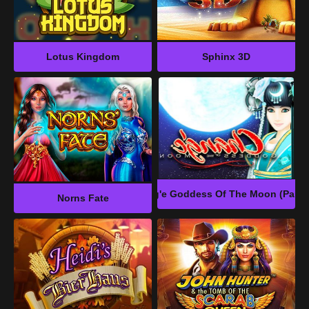
Codes
Mobile App für Jet4bet Casino: Spielen auf Android, iOS
und anderen Geräten
Lotus Kingdom
Sphinx 3D
So erhalten und nutzen Sie unsere Mobile App
Jet4bets VIP-Programm
Im Jet4bet Casino umfasst die Sicherheit sichere
Zahlungen und Spielerschutz
Sichere Zahlungswege
Limits setzen, Risiken managen und die 18+-Richtlinie
Reptoids
für verantwortungsvolles Spielen im Jet4bet Casino
Norns Fate
befolgen
Risiken kontrollieren
Richtlinie für 18+-Nutzer und Identitätsprüfung
So holen Sie das Beste aus dem Jet4bet Casino
heraus: Nützliche Tipps und wichtige Details