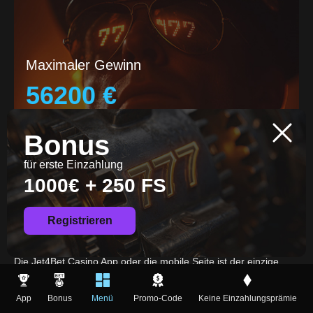
Maximaler Gewinn
56200 €
Jetzt herunterladen
Bonus
für erste Einzahlung
1000€ + 250 FS
Registrieren
Die Jet4Bet Casino App oder die mobile Seite ist der einzige
Weg, um spezielle Angebote und regelmäßige Updates zu
erhalten. Ein- und Auszahlungen in € können schnell erfolgen,
App
Bonus
Menü
Promo-Code
Keine Einzahlungsprämie
und alle Ihre Finanztransaktionen sind sicher und können direkt