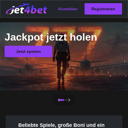
Anmelden
Registrieren
Jackpot jetzt holen
Jetzt spielen
Beliebte Spiele, große Boni und ein