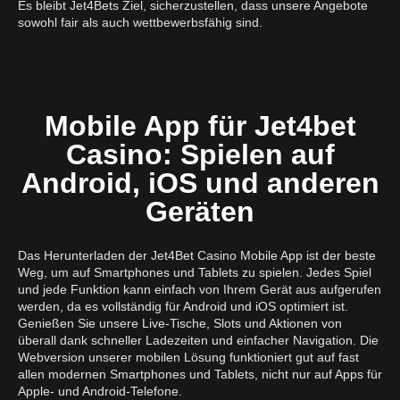
Es bleibt Jet4Bets Ziel, sicherzustellen, dass unsere Angebote
sowohl fair als auch wettbewerbsfähig sind.
Mobile App für Jet4bet
Casino: Spielen auf
Android, iOS und anderen
Geräten
Das Herunterladen der Jet4Bet Casino Mobile App ist der beste
Weg, um auf Smartphones und Tablets zu spielen. Jedes Spiel
und jede Funktion kann einfach von Ihrem Gerät aus aufgerufen
werden, da es vollständig für Android und iOS optimiert ist.
Genießen Sie unsere Live-Tische, Slots und Aktionen von
überall dank schneller Ladezeiten und einfacher Navigation. Die
Webversion unserer mobilen Lösung funktioniert gut auf fast
allen modernen Smartphones und Tablets, nicht nur auf Apps für
Apple- und Android-Telefone.