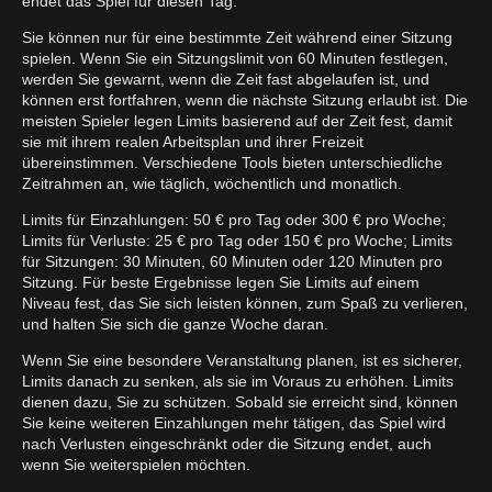
endet das Spiel für diesen Tag.
Sie können nur für eine bestimmte Zeit während einer Sitzung
spielen. Wenn Sie ein Sitzungslimit von 60 Minuten festlegen,
werden Sie gewarnt, wenn die Zeit fast abgelaufen ist, und
können erst fortfahren, wenn die nächste Sitzung erlaubt ist. Die
meisten Spieler legen Limits basierend auf der Zeit fest, damit
sie mit ihrem realen Arbeitsplan und ihrer Freizeit
übereinstimmen. Verschiedene Tools bieten unterschiedliche
Zeitrahmen an, wie täglich, wöchentlich und monatlich.
Limits für Einzahlungen: 50 € pro Tag oder 300 € pro Woche;
Limits für Verluste: 25 € pro Tag oder 150 € pro Woche; Limits
für Sitzungen: 30 Minuten, 60 Minuten oder 120 Minuten pro
Sitzung. Für beste Ergebnisse legen Sie Limits auf einem
Niveau fest, das Sie sich leisten können, zum Spaß zu verlieren,
und halten Sie sich die ganze Woche daran.
Wenn Sie eine besondere Veranstaltung planen, ist es sicherer,
Limits danach zu senken, als sie im Voraus zu erhöhen. Limits
dienen dazu, Sie zu schützen. Sobald sie erreicht sind, können
Sie keine weiteren Einzahlungen mehr tätigen, das Spiel wird
nach Verlusten eingeschränkt oder die Sitzung endet, auch
wenn Sie weiterspielen möchten.