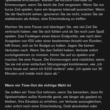
Spielweise erscheinen. Wählen Sie kürzere Intervalle für
Erinnerungen, wenn Sie leicht die Zeit vergessen. Wenn Sie nur
kurze Zeit spielen, kann ein längeres Intervall ausreichen. Wenn
Sie die Nachricht sehen, ignorieren Sie sie nicht; nutzen Sie sie
stattdessen als Anlass, eine Entscheidung zu treffen.
Machen Sie eine Pause und überlegen Sie, wie viel Zeit Sie
verbracht haben, wie Sie sich fühlen und ob Sie noch zum Spaß
spielen. Das Festlegen eines klaren Endpunkts, wie nach dem
Ausgeben von €50 oder einer bestimmten Anzahl von Runden,
hilft Ihnen, sich an Ihr Budget zu halten. Jagen Sie keinen
Verlusten nach. Wenn Sie das Gefühl haben, Verluste sofort
zurückgewinnen zu müssen, hören Sie auf zu spielen und
machen Sie eine Pause. Die Erinnerungen sind nützlicher, wenn
Sie sie mit einer einfachen Sitzungsregel kombinieren, wie „Ich
höre heute auf, wenn ich €100 verliere“ oder „Ich spiele nur 30
Minuten und melde mich dann ab.“
Wann ein Time-Out die richtige Wahl ist
Sie sollten ein Time-Out nehmen, wenn Sie bemerken, dass Ihr
Spielverhalten außer Kontrolle gerät, wie länger als geplant zu
bleiben, Ihre Einsätze zu erhöhen, um Verluste auszugleichen,
oder sofort nach einer Entscheidung, Geld abzuheben oder