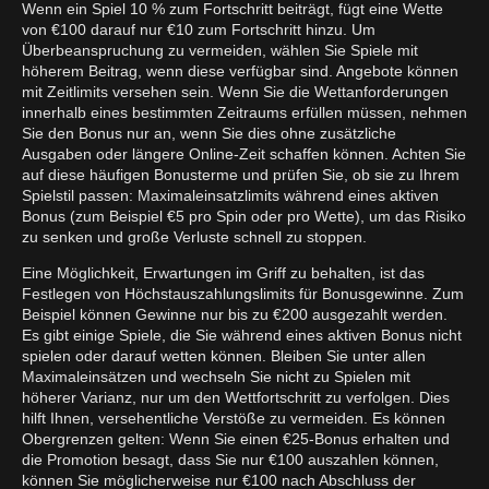
Wenn ein Spiel 10 % zum Fortschritt beiträgt, fügt eine Wette
von €100 darauf nur €10 zum Fortschritt hinzu. Um
Überbeanspruchung zu vermeiden, wählen Sie Spiele mit
höherem Beitrag, wenn diese verfügbar sind. Angebote können
mit Zeitlimits versehen sein. Wenn Sie die Wettanforderungen
innerhalb eines bestimmten Zeitraums erfüllen müssen, nehmen
Sie den Bonus nur an, wenn Sie dies ohne zusätzliche
Ausgaben oder längere Online-Zeit schaffen können. Achten Sie
auf diese häufigen Bonusterme und prüfen Sie, ob sie zu Ihrem
Spielstil passen: Maximaleinsatzlimits während eines aktiven
Bonus (zum Beispiel €5 pro Spin oder pro Wette), um das Risiko
zu senken und große Verluste schnell zu stoppen.
Eine Möglichkeit, Erwartungen im Griff zu behalten, ist das
Festlegen von Höchstauszahlungslimits für Bonusgewinne. Zum
Beispiel können Gewinne nur bis zu €200 ausgezahlt werden.
Es gibt einige Spiele, die Sie während eines aktiven Bonus nicht
spielen oder darauf wetten können. Bleiben Sie unter allen
Maximaleinsätzen und wechseln Sie nicht zu Spielen mit
höherer Varianz, nur um den Wettfortschritt zu verfolgen. Dies
hilft Ihnen, versehentliche Verstöße zu vermeiden. Es können
Obergrenzen gelten: Wenn Sie einen €25-Bonus erhalten und
die Promotion besagt, dass Sie nur €100 auszahlen können,
können Sie möglicherweise nur €100 nach Abschluss der