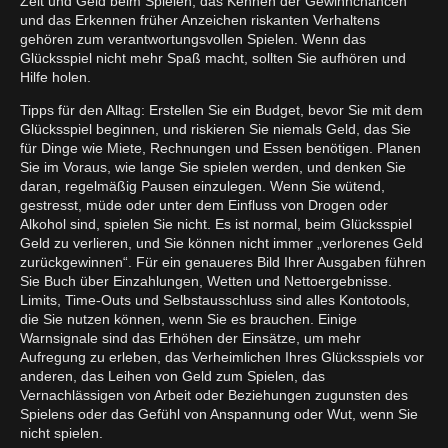
Zeit und Geld beim Spielen, das Kennen der Gewinnchancen
und das Erkennen früher Anzeichen riskanten Verhaltens
gehören zum verantwortungsvollen Spielen. Wenn das
Glücksspiel nicht mehr Spaß macht, sollten Sie aufhören und
Hilfe holen.
Tipps für den Alltag: Erstellen Sie ein Budget, bevor Sie mit dem
Glücksspiel beginnen, und riskieren Sie niemals Geld, das Sie
für Dinge wie Miete, Rechnungen und Essen benötigen. Planen
Sie im Voraus, wie lange Sie spielen werden, und denken Sie
daran, regelmäßig Pausen einzulegen. Wenn Sie wütend,
gestresst, müde oder unter dem Einfluss von Drogen oder
Alkohol sind, spielen Sie nicht. Es ist normal, beim Glücksspiel
Geld zu verlieren, und Sie können nicht immer „verlorenes Geld
zurückgewinnen“. Für ein genaueres Bild Ihrer Ausgaben führen
Sie Buch über Einzahlungen, Wetten und Nettoergebnisse.
Limits, Time-Outs und Selbstausschluss sind alles Kontotools,
die Sie nutzen können, wenn Sie es brauchen. Einige
Warnsignale sind das Erhöhen der Einsätze, um mehr
Aufregung zu erleben, das Verheimlichen Ihres Glücksspiels vor
anderen, das Leihen von Geld zum Spielen, das
Vernachlässigen von Arbeit oder Beziehungen zugunsten des
Spielens oder das Gefühl von Anspannung oder Wut, wenn Sie
nicht spielen.