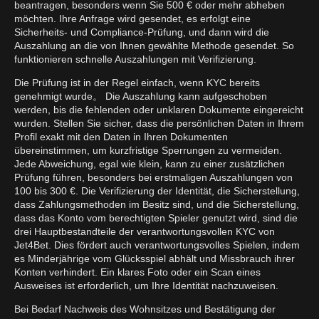
beantragen, besonders wenn Sie 500 € oder mehr abheben
möchten. Ihre Anfrage wird gesendet, es erfolgt eine
Sicherheits- und Compliance-Prüfung, und dann wird die
Auszahlung an die von Ihnen gewählte Methode gesendet. So
funktionieren schnelle Auszahlungen mit Verifizierung.
Die Prüfung ist in der Regel einfach, wenn KYC bereits
genehmigt wurde。 Die Auszahlung kann aufgeschoben
werden, bis die fehlenden oder unklaren Dokumente eingereicht
wurden. Stellen Sie sicher, dass die persönlichen Daten in Ihrem
Profil exakt mit den Daten in Ihren Dokumenten
übereinstimmen, um kurzfristige Sperrungen zu vermeiden.
Jede Abweichung, egal wie klein, kann zu einer zusätzlichen
Prüfung führen, besonders bei erstmaligen Auszahlungen von
100 bis 300 €. Die Verifizierung der Identität, die Sicherstellung,
dass Zahlungsmethoden im Besitz sind, und die Sicherstellung,
dass das Konto vom berechtigten Spieler genutzt wird, sind die
drei Hauptbestandteile der verantwortungsvollen KYC von
Jet4Bet. Dies fördert auch verantwortungsvolles Spielen, indem
es Minderjährige vom Glücksspiel abhält und Missbrauch ihrer
Konten verhindert. Ein klares Foto oder ein Scan eines
Ausweises ist erforderlich, um Ihre Identität nachzuweisen.
Bei Bedarf Nachweis des Wohnsitzes und Bestätigung der