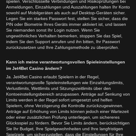
spielen. Verschlüsselte Verbindungen und Risikoprüfungen bei
Anmeldungen, Einzahlungen und Auszahlungen halten Ihr Konto
sowohl auf Mobilgeräten als auch auf Desktop-Geräten sicher.
Legen Sie ein starkes Passwort fest, stellen Sie sicher, dass die
PIN oder Biometrie Ihres Geräts immer aktiviert ist, und lassen
Sie niemanden sonst Ihr Login nutzen. Wenn Sie
ungewöhnliches Verhalten bemerken, stoppen Sie das Spiel,
indem Sie den Support anrufen und ihn bitten, Ihr Passwort
zurückzusetzen und Ihre Zahlungsmethode zu überprüfen.
Kann ich meine verantwortungsvollen Spieleinstellungen
im Jet4Bet Casino ändern?
Ja. Jet4Bet Casino erlaubt Spielern in der Regel,
verantwortungsvolle Spieleinstellungen wie Einzahlungslimits,
Verlustlimits, Wettlimits und Sitzungszeitlimits über den
Kontoeinstellungsbereich anzupassen. Anträge auf Senkung von
Limits werden in der Regel sofort umgesetzt und helfen
Spielern, ohne Verzögerung die Kontrolle zurückzugewinnen.
Anträge auf Erhöhung von Limits können jedoch einer Wartezeit
oder einer zusätzlichen Prüfung unterliegen, um sichereres
Glücksspiel zu fördern. Bevor Sie Limits ändern, berücksichtigen
Sie Ihr Budget, Ihre Spielgewohnheiten und Ihre langfristigen
Spielziele, um sicherzustellen, dass die Einstellungen für Ihre