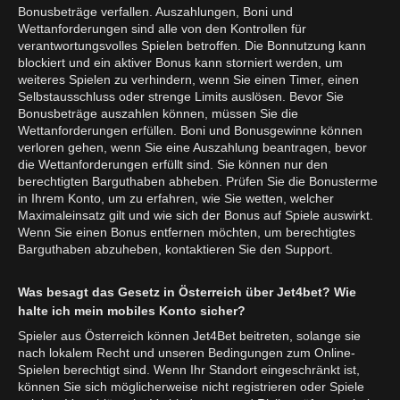
Bonusbeträge verfallen. Auszahlungen, Boni und
Wettanforderungen sind alle von den Kontrollen für
verantwortungsvolles Spielen betroffen. Die Bonnutzung kann
blockiert und ein aktiver Bonus kann storniert werden, um
weiteres Spielen zu verhindern, wenn Sie einen Timer, einen
Selbstausschluss oder strenge Limits auslösen. Bevor Sie
Bonusbeträge auszahlen können, müssen Sie die
Wettanforderungen erfüllen. Boni und Bonusgewinne können
verloren gehen, wenn Sie eine Auszahlung beantragen, bevor
die Wettanforderungen erfüllt sind. Sie können nur den
berechtigten Barguthaben abheben. Prüfen Sie die Bonusterme
in Ihrem Konto, um zu erfahren, wie Sie wetten, welcher
Maximaleinsatz gilt und wie sich der Bonus auf Spiele auswirkt.
Wenn Sie einen Bonus entfernen möchten, um berechtigtes
Barguthaben abzuheben, kontaktieren Sie den Support.
Was besagt das Gesetz in Österreich über Jet4bet? Wie
halte ich mein mobiles Konto sicher?
Spieler aus Österreich können Jet4Bet beitreten, solange sie
nach lokalem Recht und unseren Bedingungen zum Online-
Spielen berechtigt sind. Wenn Ihr Standort eingeschränkt ist,
können Sie sich möglicherweise nicht registrieren oder Spiele