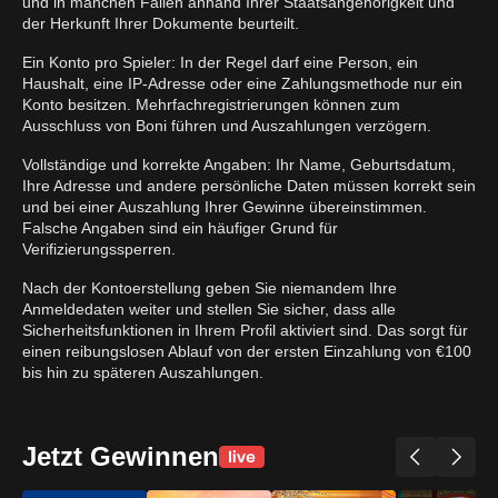
und in manchen Fällen anhand Ihrer Staatsangehörigkeit und
der Herkunft Ihrer Dokumente beurteilt.
Ein Konto pro Spieler: In der Regel darf eine Person, ein
Haushalt, eine IP-Adresse oder eine Zahlungsmethode nur ein
Konto besitzen. Mehrfachregistrierungen können zum
Ausschluss von Boni führen und Auszahlungen verzögern.
Vollständige und korrekte Angaben: Ihr Name, Geburtsdatum,
Ihre Adresse und andere persönliche Daten müssen korrekt sein
und bei einer Auszahlung Ihrer Gewinne übereinstimmen.
Falsche Angaben sind ein häufiger Grund für
Verifizierungssperren.
Nach der Kontoerstellung geben Sie niemandem Ihre
Anmeldedaten weiter und stellen Sie sicher, dass alle
Sicherheitsfunktionen in Ihrem Profil aktiviert sind. Das sorgt für
einen reibungslosen Ablauf von der ersten Einzahlung von €100
bis hin zu späteren Auszahlungen.
Jetzt Gewinnen