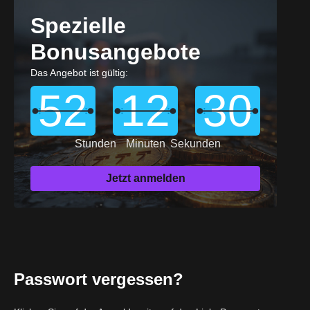
Spezielle
Bonusangebote
Das Angebot ist gültig:
52
12
28
Stunden
Minuten
Sekunden
Jetzt anmelden
Passwort vergessen?