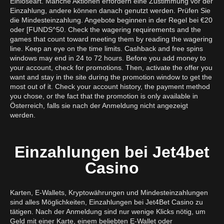
Einlöseart. Manche Aktionen erfordern eine Zustimmung vor der
Einzahlung, andere können danach genutzt werden. Prüfen Sie
die Mindesteinzahlung. Angebote beginnen in der Regel bei €20
oder [FUNDS^50. Check the wagering requirements and the
games that count toward meeting them by reading the wagering
line. Keep an eye on the time limits. Cashback and free spins
windows may end in 24 to 72 hours. Before you add money to
your account, check for promotions. Then, activate the offer you
want and stay in the site during the promotion window to get the
most out of it. Check your account history, the payment method
you chose, or the fact that the promotion is only available in
Österreich, falls sie nach der Anmeldung nicht angezeigt
werden.
Einzahlungen bei Jet4bet
Casino
Karten, E-Wallets, Kryptowährungen und Mindesteinzahlungen
sind alles Möglichkeiten, Einzahlungen bei Jet4Bet Casino zu
tätigen. Nach der Anmeldung sind nur wenige Klicks nötig, um
Geld mit einer Karte, einem beliebten E-Wallet oder