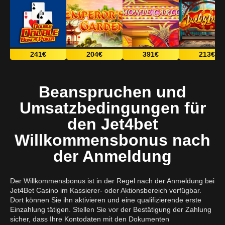
241€
204€
391€
213€
Beanspruchen und
Umsatzbedingungen für
den Jet4bet
Willkommensbonus nach
der Anmeldung
Der Willkommensbonus ist in der Regel nach der Anmeldung bei
Jet4Bet Casino im Kassierer- oder Aktionsbereich verfügbar.
Dort können Sie ihn aktivieren und eine qualifizierende erste
Einzahlung tätigen. Stellen Sie vor der Bestätigung der Zahlung
sicher, dass Ihre Kontodaten mit den Dokumenten