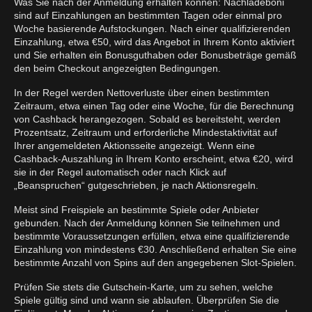
Was Sie nach der Anmeldung erhalten können: Nachladeboni
sind auf Einzahlungen an bestimmten Tagen oder einmal pro
Woche basierende Aufstockungen. Nach einer qualifizierenden
Einzahlung, etwa €50, wird das Angebot in Ihrem Konto aktiviert
und Sie erhalten ein Bonusguthaben oder Bonusbeträge gemäß
den beim Checkout angezeigten Bedingungen.
In der Regel werden Nettoverluste über einen bestimmten
Zeitraum, etwa einen Tag oder eine Woche, für die Berechnung
von Cashback herangezogen. Sobald es bereitsteht, werden
Prozentsatz, Zeitraum und erforderliche Mindestaktivität auf
Ihrer angemeldeten Aktionsseite angezeigt. Wenn eine
Cashback-Auszahlung in Ihrem Konto erscheint, etwa €20, wird
sie in der Regel automatisch oder nach Klick auf
„Beanspruchen“ gutgeschrieben, je nach Aktionsregeln.
Meist sind Freispiele an bestimmte Spiele oder Anbieter
gebunden. Nach der Anmeldung können Sie teilnehmen und
bestimmte Voraussetzungen erfüllen, etwa eine qualifizierende
Einzahlung von mindestens €30. Anschließend erhalten Sie eine
bestimmte Anzahl von Spins auf den angegebenen Slot-Spielen.
Prüfen Sie stets die Gutschein-Karte, um zu sehen, welche
Spiele gültig sind und wann sie ablaufen. Überprüfen Sie die