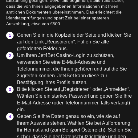
Einzahlung gelangen. Bevor Sie beginnen, stellen Sie sicher,
dass die von Ihnen angegebenen Informationen mit Ihren
amtlichen Dokumenten übereinstimmen. Das erleichtert die
Identitätsprüfungen und spart Zeit bei einer späteren
Auszahlung, etwa von €500.
Gehen Sie in die Kopfzeile der Seite und klicken Sie
auf den Link „Registrieren“. Füllen Sie alle
geforderten Felder aus.
Um Ihren Jet4Bet Casino-Login zu schützen,
verwenden Sie eine E-Mail-Adresse und
Telefonnummer, die Ihnen gehören und auf die Sie
zugreifen können. Jet4Bet kann diese zur
Bestätigung Ihres Profils nutzen.
Bitte klicken Sie auf „Registrieren“ oder „Anmelden“.
Wählen Sie ein starkes Passwort und geben Sie Ihre
E-Mail-Adresse (oder Telefonnummer, falls verlangt)
ein.
Geben Sie Ihre Daten genau so ein, wie sie auf
Ihrem Ausweis stehen. Wählen Sie bei Aufforderung
Ihr Heimatland (zum Beispiel Österreich). Stellen Sie
sicher, dass Sie der Datenschutzrichtlinie und den