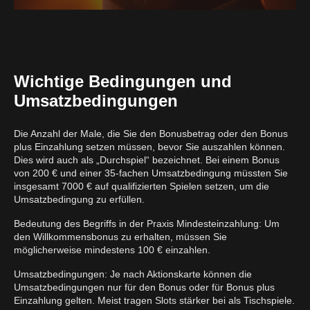
Wichtige Bedingungen und
Umsatzbedingungen
Die Anzahl der Male, die Sie den Bonusbetrag oder den Bonus
plus Einzahlung setzen müssen, bevor Sie auszahlen können.
Dies wird auch als „Durchspiel“ bezeichnet. Bei einem Bonus
von 200 € und einer 35-fachen Umsatzbedingung müssten Sie
insgesamt 7000 € auf qualifizierten Spielen setzen, um die
Umsatzbedingung zu erfüllen.
Bedeutung des Begriffs in der Praxis Mindesteinzahlung: Um
den Willkommensbonus zu erhalten, müssen Sie
möglicherweise mindestens 100 € einzahlen.
Umsatzbedingungen: Je nach Aktionskarte können die
Umsatzbedingungen nur für den Bonus oder für Bonus plus
Einzahlung gelten. Meist tragen Slots stärker bei als Tischspiele.