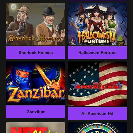
Sherlock Holmes
Halloween Fortune
Zanzibar
All American Hd