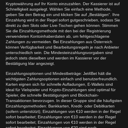
Kryptowährung auf Ihr Konto einzuzahlen. Der Kassierer ist auf
Schnelligkeit ausgelegt. Wählen Sie einfach eine Methode,
geben Sie den Betrag ein und klicken Sie auf „Bestätigen“. Ihre
Einzahlung wird in der Regel sofort gutgeschrieben, sodass Sie
direkt zu den Slots oder Live-Tischen gehen können. Stimmen
Sie die Einzahlungsmethode mit den bei der Registrierung
verwendeten Kontoinhaberdaten ab, um fehlgeschlagene
Zahlungen zu vermeiden. Bei Einzahlungen aus Österreich
können Verfügbarkeit und Bearbeitungsregeln je nach Anbieter
unterschiedlich sein. Die Mindesteinzahlungsvorgaben sind
jedoch stets dieselben und werden im Kassierer vor der
Bestätigung klar angezeigt.
Einzahlungsoptionen und Mindestbeträge: Jet4Bet hält die
wichtigsten Zahlungsoptionen einfach und benutzerfreundlich.
Karten eignen sich für schnelle Aufladungen, E-Wallets sind
ideal für Vielspieler und Krypto-Einzahlungen sind optimal für
Spieler, die schnelle Bestätigungen und Blockchain-
Transaktionen bevorzugen. In dieser Gruppe sind die häufigsten
Einzahlungsmethoden: Bankkarten, Kredit- oder Debitkarten
(sofern unterstützt); Einzahlungen von €10 werden in der Regel
sofort bearbeitet; Einzahlungen von €10 werden in der Regel
sofort bearbeitet; Einzahlungen von €10 werden in der Regel
sofort bearbeitet; Einzahlungen von €20 sind nach