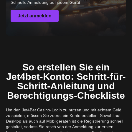
Schnelle Anmeldung auf jedem Gerät
Jetzt anmelden
So erstellen Sie ein
Jet4bet-Konto: Schritt-für-
Schritt-Anleitung und
Berechtigungs-Checkliste
Um den Jet4Bet Casino-Login zu nutzen und mit echtem Geld
zu spielen, müssen Sie zuerst ein Konto erstellen. Sowohl auf
Desktop als auch auf Mobilgeräten ist die Registrierung schnell
gestaltet, sodass Sie rasch von der Anmeldung zur ersten