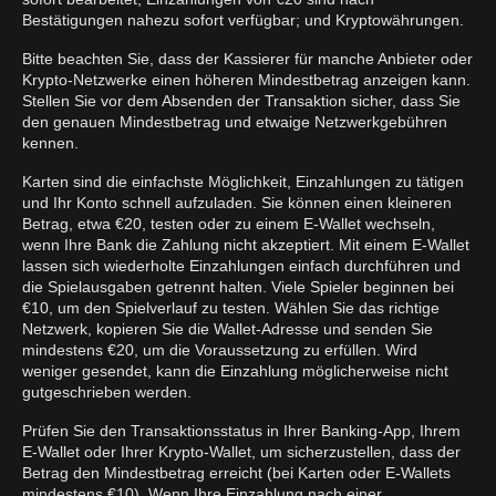
Bestätigungen nahezu sofort verfügbar; und Kryptowährungen.
Bitte beachten Sie, dass der Kassierer für manche Anbieter oder
Krypto-Netzwerke einen höheren Mindestbetrag anzeigen kann.
Stellen Sie vor dem Absenden der Transaktion sicher, dass Sie
den genauen Mindestbetrag und etwaige Netzwerkgebühren
kennen.
Karten sind die einfachste Möglichkeit, Einzahlungen zu tätigen
und Ihr Konto schnell aufzuladen. Sie können einen kleineren
Betrag, etwa €20, testen oder zu einem E-Wallet wechseln,
wenn Ihre Bank die Zahlung nicht akzeptiert. Mit einem E-Wallet
lassen sich wiederholte Einzahlungen einfach durchführen und
die Spielausgaben getrennt halten. Viele Spieler beginnen bei
€10, um den Spielverlauf zu testen. Wählen Sie das richtige
Netzwerk, kopieren Sie die Wallet-Adresse und senden Sie
mindestens €20, um die Voraussetzung zu erfüllen. Wird
weniger gesendet, kann die Einzahlung möglicherweise nicht
gutgeschrieben werden.
Prüfen Sie den Transaktionsstatus in Ihrer Banking-App, Ihrem
E-Wallet oder Ihrer Krypto-Wallet, um sicherzustellen, dass der
Betrag den Mindestbetrag erreicht (bei Karten oder E-Wallets
mindestens €10). Wenn Ihre Einzahlung nach einer