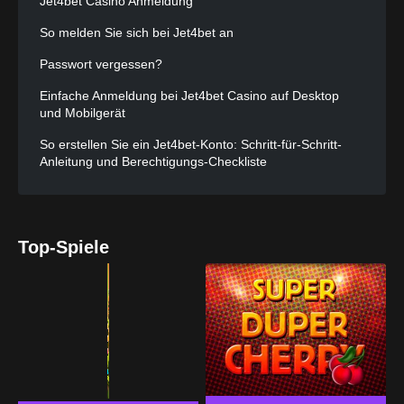
Jet4bet Casino Anmeldung
So melden Sie sich bei Jet4bet an
Passwort vergessen?
Einfache Anmeldung bei Jet4bet Casino auf Desktop
und Mobilgerät
So erstellen Sie ein Jet4bet-Konto: Schritt-für-Schritt-
Anleitung und Berechtigungs-Checkliste
Beanspruchen und Umsatzbedingungen für den Jet4bet
Willkommensbonus nach der Anmeldung
Methoden, um den Willkommensbonus nach der
Top-Spiele
Anmeldung zu erhalten
Wichtige Bedingungen und Umsatzbedingungen
Nach der Anmeldung verfügbare Aktionen bei Jet4bet
Casino
Einzahlungen bei Jet4bet Casino
Auszahlungen bei Jet4bet Casino