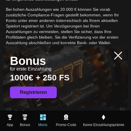
Bei hohen Auszahlungen wie 20.000 € können Sie vorab
zusätzliche Compliance-Fragen gestellt bekommen, wenn Ihr
Konto unter einer anderen österreichisch als Ihrem aktuellen
Spielort registriert ist. Um Verzögerungen bei Ihren
Auszahlungen zu vermeiden, stellen Sie sicher, dass Ihre
Profildaten gleich bleiben, Sie die Verifizierung vor der ersten
Auszahlung abschließen und korrekte Bank- oder Wallet-
Informationen verwenden. Wenn Ihre Auszahlung als
„ausstehend“ angezeigt wird, brechen Sie sie nicht ab und
Bonus
senden Sie sie nicht erneut, bis der interne
Genehmigungsprozess abgeschlossen ist. Bei mehrfachen
für erste Einzahlung
Versuchen beginnen die Prüfungen von vorne und die Frist
1000€ + 250 FS
verlängert sich.
Registrieren
Platziere Deine Wette
App
Bonus
Menü
Promo-Code
Keine Einzahlungsprämie