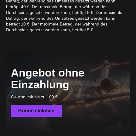
Betrag, der während des Umsatzes gesetzt werden kann,
beträgt 40 €. Der maximale Betrag, der während des
Durchspiels gesetzt werden kann, beträgt 5 €. Der maximale
Betrag, der während des Umsatzes gesetzt werden kann,
beträgt 10 €. Der maximale Betrag, der während des
Durchspiels gesetzt werden kann, beträgt 5 €.
Angebot ohne
Einzahlung
Gewinnlimit bis zu 100 €
Bonus einlösen