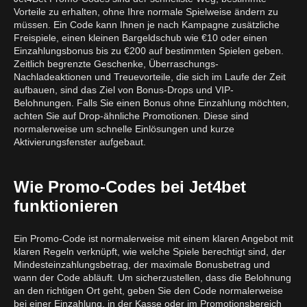
Vorteile zu erhalten, ohne Ihre normale Spielweise ändern zu
müssen. Ein Code kann Ihnen je nach Kampagne zusätzliche
Freispiele, einen kleinen Bargeldschub wie €10 oder einen
Einzahlungsbonus bis zu €200 auf bestimmten Spielen geben.
Zeitlich begrenzte Geschenke, Überraschungs-
Nachladeaktionen und Treuevorteile, die sich im Laufe der Zeit
aufbauen, sind das Ziel von Bonus-Drops und VIP-
Belohnungen. Falls Sie einen Bonus ohne Einzahlung möchten,
achten Sie auf Drop-ähnliche Promotionen. Diese sind
normalerweise um schnelle Einlösungen und kurze
Aktivierungsfenster aufgebaut.
Wie Promo-Codes bei Jet4bet
funktionieren
Ein Promo-Code ist normalerweise mit einem klaren Angebot mit
klaren Regeln verknüpft, wie welche Spiele berechtigt sind, der
Mindesteinzahlungsbetrag, der maximale Bonusbetrag und
wann der Code abläuft. Um sicherzustellen, dass die Belohnung
an den richtigen Ort geht, geben Sie den Code normalerweise
bei einer Einzahlung, in der Kasse oder im Promotionsbereich