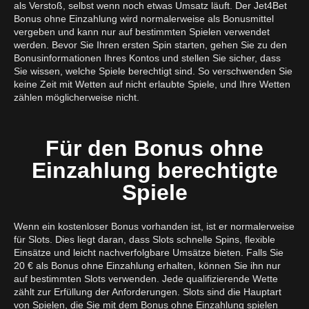
als Verstoß, selbst wenn noch etwas Umsatz läuft. Der Jet4Bet
Bonus ohne Einzahlung wird normalerweise als Bonusmittel
vergeben und kann nur auf bestimmten Spielen verwendet
werden. Bevor Sie Ihren ersten Spin starten, gehen Sie zu den
Bonusinformationen Ihres Kontos und stellen Sie sicher, dass
Sie wissen, welche Spiele berechtigt sind. So verschwenden Sie
keine Zeit mit Wetten auf nicht erlaubte Spiele, und Ihre Wetten
zählen möglicherweise nicht.
Für den Bonus ohne
Einzahlung berechtigte
Spiele
Wenn ein kostenloser Bonus vorhanden ist, ist er normalerweise
für Slots. Dies liegt daran, dass Slots schnelle Spins, flexible
Einsätze und leicht nachverfolgbare Umsätze bieten. Falls Sie
20 € als Bonus ohne Einzahlung erhalten, können Sie ihn nur
auf bestimmten Slots verwenden. Jede qualifizierende Wette
zählt zur Erfüllung der Anforderungen. Slots sind die Hauptart
von Spielen, die Sie mit dem Bonus ohne Einzahlung spielen