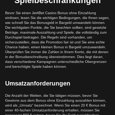
Spielbeschränkungen
Bevor Sie einen Jet4Bet Casino Bonus ohne Einzahlung
einlösen, lesen Sie die wichtigen Bedingungen, die Ihnen sagen,
wie schnell Sie das Bonusgeld in Bargeld umwandeln können.
Die wichtigsten Punkte, die Sie beachten sollten, sind gesetzte
Beträge, maximale Auszahlung und Spiele, die vollständig zum
Durchspiel beitragen. Die Regeln sind vorhanden, um
sicherzustellen, dass die Promotion fair ist und Sie eine echte
Chance haben, einen kleinen Bonus in Bargeld umzuwandeln.
Überprüfen Sie immer die Zahlen in Ihrem Konto, die mit denen
in der Bonusbeschreibung übereinstimmen. Dies liegt daran,
dass verschiedene Kampagnen unterschiedliche Obergrenzen
und berechtigte Spiele haben können.
Umsatzanforderungen
Die Anzahl der Wetten, die Sie tätigen müssen, bevor Sie
Gewinne aus dem Bonus ohne Einzahlung auszahlen können,
wird als „Umsatz“ bezeichnet. Wenn Sie einen 20 € Bonus mit
einer 40-fachen Umsatzanforderung erhalten, müssen Sie