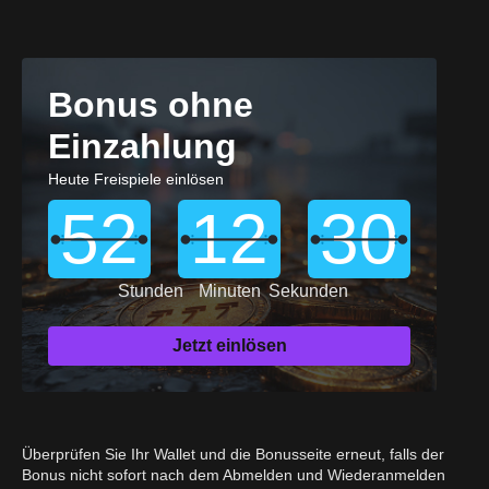
Bonus ohne
Einzahlung
Heute Freispiele einlösen
52
12
29
Stunden
Minuten
Sekunden
Jetzt einlösen
Überprüfen Sie Ihr Wallet und die Bonusseite erneut, falls der
Bonus nicht sofort nach dem Abmelden und Wiederanmelden