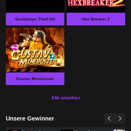
Gentleman Thief Hd
Hex Breaker 2
Gustav Minebuster
Alle ansehen
Unsere Gewinner