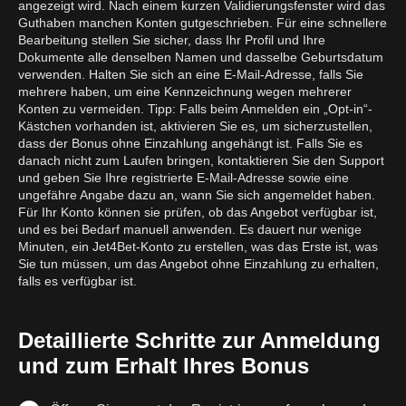
angezeigt wird. Nach einem kurzen Validierungsfenster wird das
Guthaben manchen Konten gutgeschrieben. Für eine schnellere
Bearbeitung stellen Sie sicher, dass Ihr Profil und Ihre
Dokumente alle denselben Namen und dasselbe Geburtsdatum
verwenden. Halten Sie sich an eine E-Mail-Adresse, falls Sie
mehrere haben, um eine Kennzeichnung wegen mehrerer
Konten zu vermeiden. Tipp: Falls beim Anmelden ein „Opt-in“-
Kästchen vorhanden ist, aktivieren Sie es, um sicherzustellen,
dass der Bonus ohne Einzahlung angehängt ist. Falls Sie es
danach nicht zum Laufen bringen, kontaktieren Sie den Support
und geben Sie Ihre registrierte E-Mail-Adresse sowie eine
ungefähre Angabe dazu an, wann Sie sich angemeldet haben.
Für Ihr Konto können sie prüfen, ob das Angebot verfügbar ist,
und es bei Bedarf manuell anwenden. Es dauert nur wenige
Minuten, ein Jet4Bet-Konto zu erstellen, was das Erste ist, was
Sie tun müssen, um das Angebot ohne Einzahlung zu erhalten,
falls es verfügbar ist.
Detaillierte Schritte zur Anmeldung
und zum Erhalt Ihres Bonus