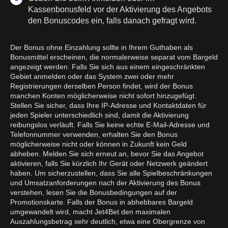
Kassenbonusfeld vor der Aktivierung des Angebots
den Bonuscodes ein, falls danach gefragt wird.
Der Bonus ohne Einzahlung sollte in Ihrem Guthaben als
Bonusmittel erscheinen, die normalerweise separat vom Bargeld
angezeigt werden. Falls Sie sich aus einem eingeschränkten
Gebiet anmelden oder das System zwei oder mehr
Registrierungen derselben Person findet, wird der Bonus
manchen Konten möglicherweise nicht sofort hinzugefügt.
Stellen Sie sicher, dass Ihre IP-Adresse und Kontaktdaten für
jeden Spieler unterschiedlich sind, damit die Aktivierung
reibungslos verläuft. Falls Sie keine echte E-Mail-Adresse und
Telefonnummer verwenden, erhalten Sie den Bonus
möglicherweise nicht oder können in Zukunft kein Geld
abheben. Melden Sie sich erneut an, bevor Sie das Angebot
aktivieren, falls Sie kürzlich Ihr Gerät oder Netzwerk geändert
haben. Um sicherzustellen, dass Sie alle Spielbeschränkungen
und Umsatzanforderungen nach der Aktivierung des Bonus
verstehen, lesen Sie die Bonusbedingungen auf der
Promotionskarte. Falls der Bonus in abhebbares Bargeld
umgewandelt wird, macht Jet4Bet den maximalen
Auszahlungsbetrag sehr deutlich, etwa eine Obergrenze von