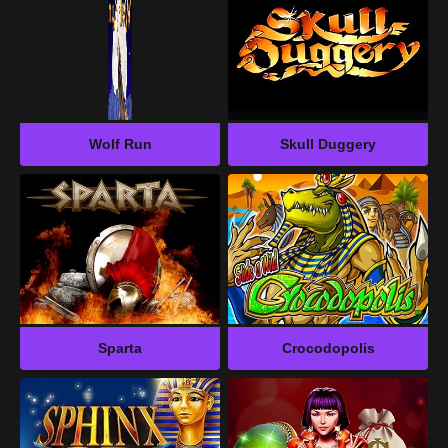
Dogfather
Skull Duggery
Sparta
Crocodopolis