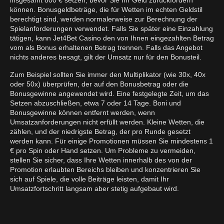
insgesamt 800 € setzen, bevor Sie Ihr Geld zurückfordern
können. Bonusgeldbeträge, die für Wetten im echten Geldstil
berechtigt sind, werden normalerweise zur Berechnung der
Spielanforderungen verwendet. Falls Sie später eine Einzahlung
tätigen, kann Jet4Bet Casino den von Ihnen eingezahlten Betrag
vom als Bonus erhaltenen Betrag trennen. Falls das Angebot
nichts anderes besagt, gilt der Umsatz nur für den Bonusteil.
Zum Beispiel sollten Sie immer den Multiplikator (wie 30x, 40x
oder 50x) überprüfen, der auf den Bonusbetrag oder die
Bonusgewinne angewendet wird. Eine festgelegte Zeit, um das
Setzen abzuschließen, etwa 7 oder 14 Tage. Boni und
Bonusgewinne können entfernt werden, wenn
Umsatzanforderungen nicht erfüllt werden. Kleine Wetten, die
zählen, und der niedrigste Betrag, der pro Runde gesetzt
werden kann. Für einige Promotionen müssen Sie mindestens 1
€ pro Spin oder Hand setzen. Um Probleme zu vermeiden,
stellen Sie sicher, dass Ihre Wetten innerhalb des von der
Promotion erlaubten Bereichs bleiben und konzentrieren Sie
sich auf Spiele, die volle Beiträge leisten, damit Ihr
Umsatzfortschritt langsam aber stetig aufgebaut wird.