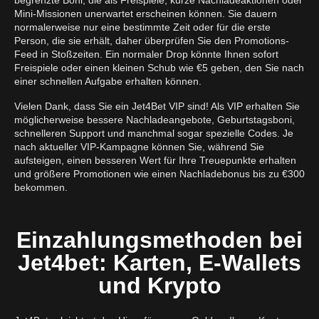
begrenzte Boni, die als Freispiele, kurze Nachladeaktionen oder
Mini-Missionen unerwartet erscheinen können. Sie dauern
normalerweise nur eine bestimmte Zeit oder für die erste
Person, die sie erhält, daher überprüfen Sie den Promotions-
Feed in Stoßzeiten. Ein normaler Drop könnte Ihnen sofort
Freispiele oder einen kleinen Schub wie €5 geben, den Sie nach
einer schnellen Aufgabe erhalten können.
Vielen Dank, dass Sie ein Jet4Bet VIP sind! Als VIP erhalten Sie
möglicherweise bessere Nachladeangebote, Geburtstagsboni,
schnelleren Support und manchmal sogar spezielle Codes. Je
nach aktueller VIP-Kampagne können Sie, während Sie
aufsteigen, einen besseren Wert für Ihre Treuepunkte erhalten
und größere Promotionen wie einen Nachladebonus bis zu €300
bekommen.
Einzahlungsmethoden bei
Jet4bet: Karten, E-Wallets
und Krypto