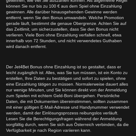
gewinnen, wie viel Sie auszahlen können. Als allgemeine Regel
können Sie nur bis zu 100 € aus dem Spiel ohne Einzahlung
gewinnen. Alle darüber hinausgehenden Gewinne werden
entfernt, wenn Sie den Bonus umwandeln. Welche Promotion
gerade läuft, bestimmt die genaue Obergrenze. Achten Sie auf
das Zeitlimit, um sicherzustellen, dass Sie den Bonus nicht
verlieren. Viele Boni ohne Einzahlung verfallen schnell, etwa
innerhalb von 72 Stunden, und nicht verwendetes Guthaben
wird danach entfernt.
Der Jet4Bet Bonus ohne Einzahlung ist so gestaltet, dass er
leicht zugänglich ist. Alles, was Sie tun müssen, ist ein Konto zu
erstellen, Ihre Daten zu bestätigen und sofort zu spielen, ohne
eine Einzahlung tätigen zu müssen. Normalerweise dauert alles
nur wenige Minuten, und Sie können direkt von der Anmeldung
zum Spielen mit echtem Geld-Boni übergehen. Persönliche
Daten, die mit Dokumenten übereinstimmen, sollten zusammen
mit einer gültigen E-Mail-Adresse und Handynummer verwendet
werden, damit der Einlösungsprozess reibungslos verläuft.
Lesen Sie die Berechtigungsfragen während der Anmeldung
sorgfältig durch, wenn Sie sich aus Österreich verbinden, da die
Verfügbarkeit je nach Region variieren kann.