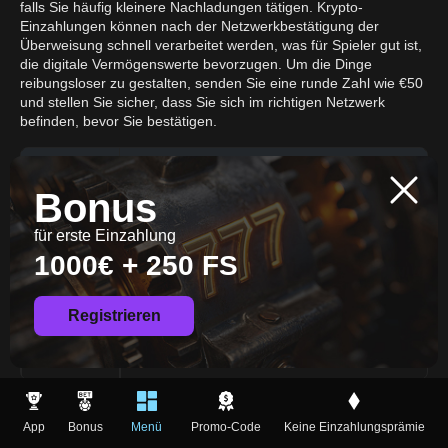
falls Sie häufig kleinere Nachladungen tätigen. Krypto-
Einzahlungen können nach der Netzwerkbestätigung der
Überweisung schnell verarbeitet werden, was für Spieler gut ist,
die digitale Vermögenswerte bevorzugen. Um die Dinge
reibungsloser zu gestalten, senden Sie eine runde Zahl wie €50
und stellen Sie sicher, dass Sie sich im richtigen Netzwerk
befinden, bevor Sie bestätigen.
Methode
Am besten geeignet für
Bonus
für erste Einzahlung
Karten
Schnelle, einfache Zahlungen
1000€ + 250 FS
E-
Sie können Ihr Budget kontrollieren und sch
Wallets
Nachladungen tätigen
Registrieren
Krypto
Sie können digitale Vermögenswerte send
App
Bonus
Menü
Promo-Code
Keine Einzahlungsprämie
Verwenden Sie denselben Namen sowohl für Ihr Jet4Bet-Konto